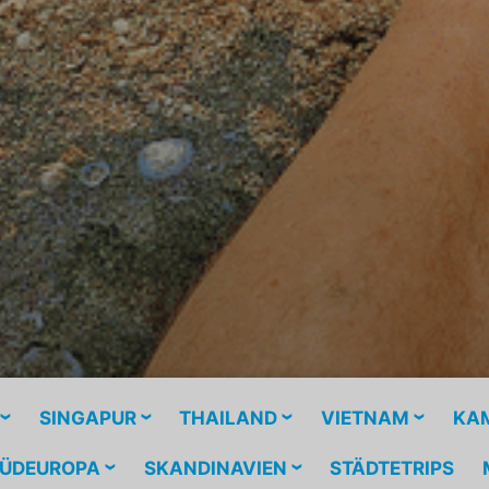
SINGAPUR
THAILAND
VIETNAM
KA
ÜDEUROPA
SKANDINAVIEN
STÄDTETRIPS