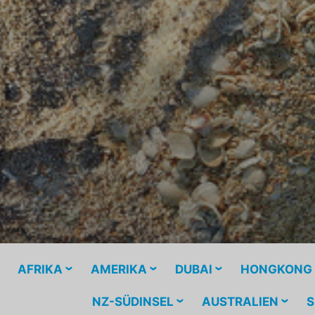
AFRIKA
AMERIKA
DUBAI
HONGKONG
NZ-SÜDINSEL
AUSTRALIEN
S