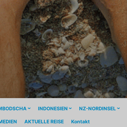
MBODSCHA
INDONESIEN
NZ-NORDINSEL
MEDIEN
AKTUELLE REISE
Kontakt