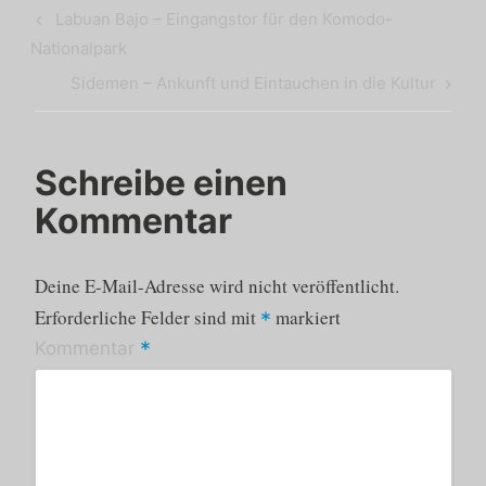
Beitragsnavigation
Previous
Labuan Bajo – Eingangstor für den Komodo-
Post
Nationalpark
Next
Sidemen – Ankunft und Eintauchen in die Kultur
Post
Schreibe einen
Kommentar
Deine E-Mail-Adresse wird nicht veröffentlicht.
Erforderliche Felder sind mit
markiert
*
*
Kommentar