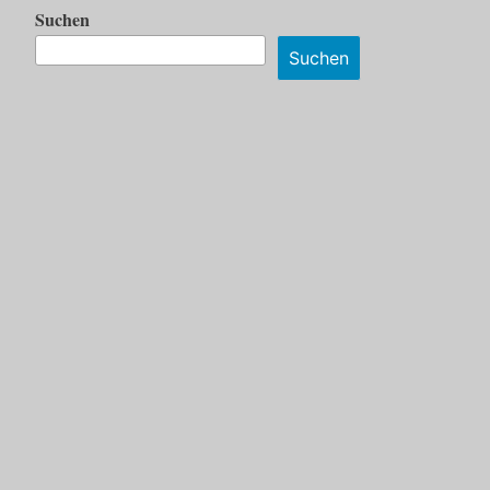
Suchen
Suchen
Wie's geht
Bitte mit der Maus aufs
Pull-down-Menü
und den gewünschten Beitrag anklicken.
Oder per Stichwort suchen.
automatisch über neue Beiträge informiert
Wenn du
werden möchtest, bitte den entsprechenden Button bei
„Kommentar“ aktivieren.