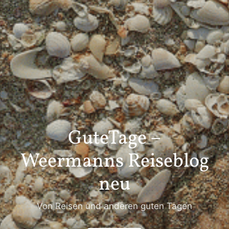
GuteTage –
Weermanns Reiseblog
neu
Von Reisen und anderen guten Tagen